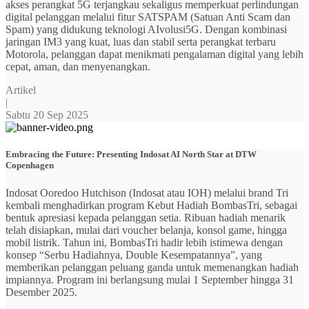
akses perangkat 5G terjangkau sekaligus memperkuat perlindungan
digital pelanggan melalui fitur SATSPAM (Satuan Anti Scam dan
Spam) yang didukung teknologi AIvolusi5G. Dengan kombinasi
jaringan IM3 yang kuat, luas dan stabil serta perangkat terbaru
Motorola, pelanggan dapat menikmati pengalaman digital yang lebih
cepat, aman, dan menyenangkan.
Artikel
|
Sabtu 20 Sep 2025
Embracing the Future: Presenting Indosat AI North Star at DTW
Copenhagen
Indosat Ooredoo Hutchison (Indosat atau IOH) melalui brand Tri
kembali menghadirkan program Kebut Hadiah BombasTri, sebagai
bentuk apresiasi kepada pelanggan setia. Ribuan hadiah menarik
telah disiapkan, mulai dari voucher belanja, konsol game, hingga
mobil listrik. Tahun ini, BombasTri hadir lebih istimewa dengan
konsep “Serbu Hadiahnya, Double Kesempatannya”, yang
memberikan pelanggan peluang ganda untuk memenangkan hadiah
impiannya. Program ini berlangsung mulai 1 September hingga 31
Desember 2025.