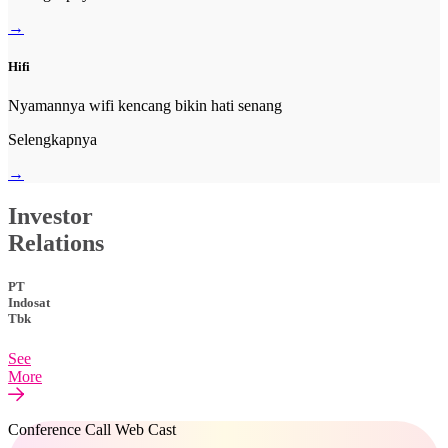
→
Hifi
Nyamannya wifi kencang bikin hati senang
Selengkapnya
→
Investor
Relations
PT
Indosat
Tbk
See
More
Conference Call Web Cast