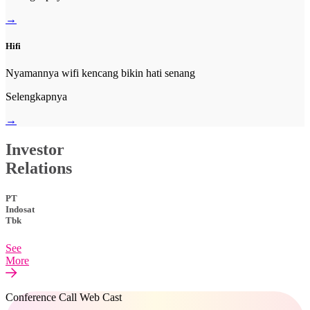
→
Hifi
Nyamannya wifi kencang bikin hati senang
Selengkapnya
→
Investor
Relations
PT
Indosat
Tbk
See
More
Conference Call Web Cast