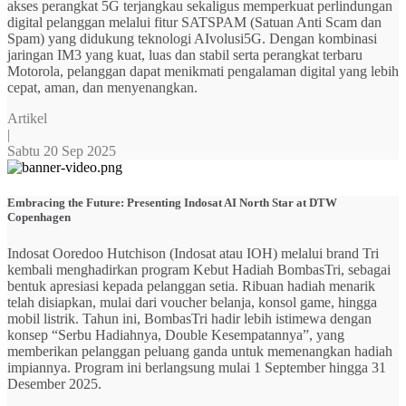
akses perangkat 5G terjangkau sekaligus memperkuat perlindungan
digital pelanggan melalui fitur SATSPAM (Satuan Anti Scam dan
Spam) yang didukung teknologi AIvolusi5G. Dengan kombinasi
jaringan IM3 yang kuat, luas dan stabil serta perangkat terbaru
Motorola, pelanggan dapat menikmati pengalaman digital yang lebih
cepat, aman, dan menyenangkan.
Artikel
|
Sabtu 20 Sep 2025
Embracing the Future: Presenting Indosat AI North Star at DTW
Copenhagen
Indosat Ooredoo Hutchison (Indosat atau IOH) melalui brand Tri
kembali menghadirkan program Kebut Hadiah BombasTri, sebagai
bentuk apresiasi kepada pelanggan setia. Ribuan hadiah menarik
telah disiapkan, mulai dari voucher belanja, konsol game, hingga
mobil listrik. Tahun ini, BombasTri hadir lebih istimewa dengan
konsep “Serbu Hadiahnya, Double Kesempatannya”, yang
memberikan pelanggan peluang ganda untuk memenangkan hadiah
impiannya. Program ini berlangsung mulai 1 September hingga 31
Desember 2025.