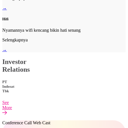
→
Hifi
Nyamannya wifi kencang bikin hati senang
Selengkapnya
→
Investor
Relations
PT
Indosat
Tbk
See
More
Conference Call Web Cast