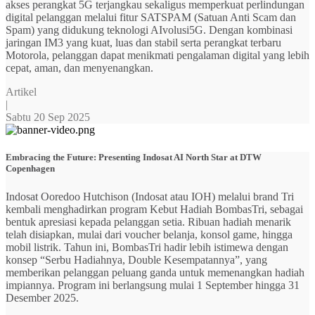
akses perangkat 5G terjangkau sekaligus memperkuat perlindungan
digital pelanggan melalui fitur SATSPAM (Satuan Anti Scam dan
Spam) yang didukung teknologi AIvolusi5G. Dengan kombinasi
jaringan IM3 yang kuat, luas dan stabil serta perangkat terbaru
Motorola, pelanggan dapat menikmati pengalaman digital yang lebih
cepat, aman, dan menyenangkan.
Artikel
|
Sabtu 20 Sep 2025
Embracing the Future: Presenting Indosat AI North Star at DTW
Copenhagen
Indosat Ooredoo Hutchison (Indosat atau IOH) melalui brand Tri
kembali menghadirkan program Kebut Hadiah BombasTri, sebagai
bentuk apresiasi kepada pelanggan setia. Ribuan hadiah menarik
telah disiapkan, mulai dari voucher belanja, konsol game, hingga
mobil listrik. Tahun ini, BombasTri hadir lebih istimewa dengan
konsep “Serbu Hadiahnya, Double Kesempatannya”, yang
memberikan pelanggan peluang ganda untuk memenangkan hadiah
impiannya. Program ini berlangsung mulai 1 September hingga 31
Desember 2025.