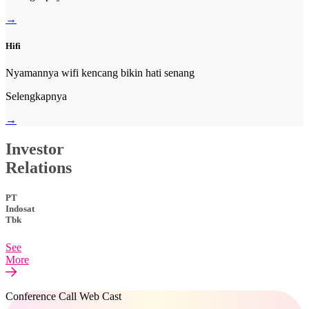
→
Hifi
Nyamannya wifi kencang bikin hati senang
Selengkapnya
→
Investor
Relations
PT
Indosat
Tbk
See
More
Conference Call Web Cast