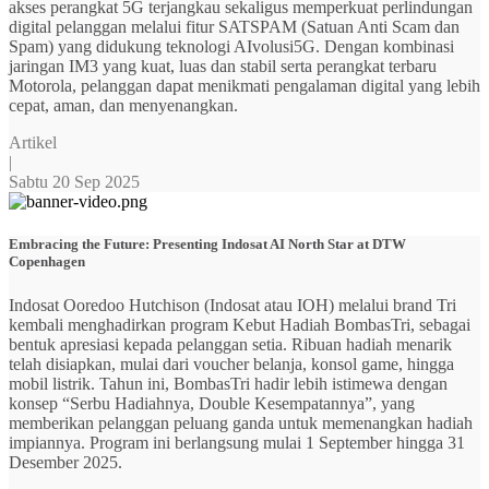
akses perangkat 5G terjangkau sekaligus memperkuat perlindungan
digital pelanggan melalui fitur SATSPAM (Satuan Anti Scam dan
Spam) yang didukung teknologi AIvolusi5G. Dengan kombinasi
jaringan IM3 yang kuat, luas dan stabil serta perangkat terbaru
Motorola, pelanggan dapat menikmati pengalaman digital yang lebih
cepat, aman, dan menyenangkan.
Artikel
|
Sabtu 20 Sep 2025
Embracing the Future: Presenting Indosat AI North Star at DTW
Copenhagen
Indosat Ooredoo Hutchison (Indosat atau IOH) melalui brand Tri
kembali menghadirkan program Kebut Hadiah BombasTri, sebagai
bentuk apresiasi kepada pelanggan setia. Ribuan hadiah menarik
telah disiapkan, mulai dari voucher belanja, konsol game, hingga
mobil listrik. Tahun ini, BombasTri hadir lebih istimewa dengan
konsep “Serbu Hadiahnya, Double Kesempatannya”, yang
memberikan pelanggan peluang ganda untuk memenangkan hadiah
impiannya. Program ini berlangsung mulai 1 September hingga 31
Desember 2025.