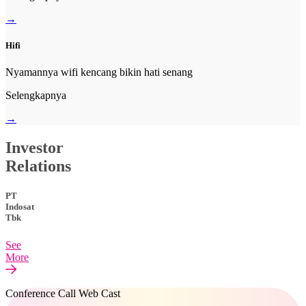
→
Hifi
Nyamannya wifi kencang bikin hati senang
Selengkapnya
→
Investor
Relations
PT
Indosat
Tbk
See
More
Conference Call Web Cast