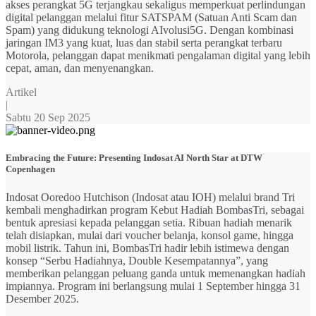
akses perangkat 5G terjangkau sekaligus memperkuat perlindungan
digital pelanggan melalui fitur SATSPAM (Satuan Anti Scam dan
Spam) yang didukung teknologi AIvolusi5G. Dengan kombinasi
jaringan IM3 yang kuat, luas dan stabil serta perangkat terbaru
Motorola, pelanggan dapat menikmati pengalaman digital yang lebih
cepat, aman, dan menyenangkan.
Artikel
|
Sabtu 20 Sep 2025
Embracing the Future: Presenting Indosat AI North Star at DTW
Copenhagen
Indosat Ooredoo Hutchison (Indosat atau IOH) melalui brand Tri
kembali menghadirkan program Kebut Hadiah BombasTri, sebagai
bentuk apresiasi kepada pelanggan setia. Ribuan hadiah menarik
telah disiapkan, mulai dari voucher belanja, konsol game, hingga
mobil listrik. Tahun ini, BombasTri hadir lebih istimewa dengan
konsep “Serbu Hadiahnya, Double Kesempatannya”, yang
memberikan pelanggan peluang ganda untuk memenangkan hadiah
impiannya. Program ini berlangsung mulai 1 September hingga 31
Desember 2025.