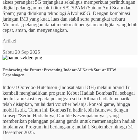
akses perangkat 5G terjangkau sekaligus memperkuat perlindungan
digital pelanggan melalui fitur SATSPAM (Satuan Anti Scam dan
Spam) yang didukung teknologi AIvolusi5G. Dengan kombinasi
jaringan IM3 yang kuat, luas dan stabil serta perangkat terbaru
Motorola, pelanggan dapat menikmati pengalaman digital yang lebih
cepat, aman, dan menyenangkan.
Artikel
|
Sabtu 20 Sep 2025
Embracing the Future: Presenting Indosat AI North Star at DTW
Copenhagen
Indosat Ooredoo Hutchison (Indosat atau IOH) melalui brand Tri
kembali menghadirkan program Kebut Hadiah BombasTri, sebagai
bentuk apresiasi kepada pelanggan setia. Ribuan hadiah menarik
telah disiapkan, mulai dari voucher belanja, konsol game, hingga
mobil listrik. Tahun ini, BombasTri hadir lebih istimewa dengan
konsep “Serbu Hadiahnya, Double Kesempatannya”, yang
memberikan pelanggan peluang ganda untuk memenangkan hadiah
impiannya. Program ini berlangsung mulai 1 September hingga 31
Desember 2025.