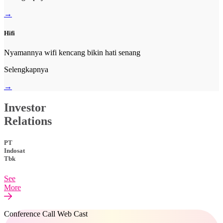
→
Hifi
Nyamannya wifi kencang bikin hati senang
Selengkapnya
→
Investor
Relations
PT
Indosat
Tbk
See
More
Conference Call Web Cast