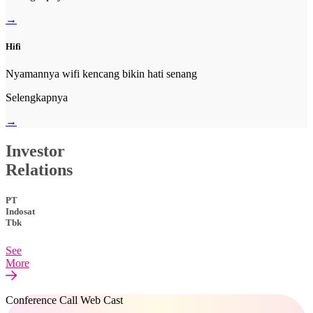
→
Hifi
Nyamannya wifi kencang bikin hati senang
Selengkapnya
→
Investor
Relations
PT
Indosat
Tbk
See
More
Conference Call Web Cast