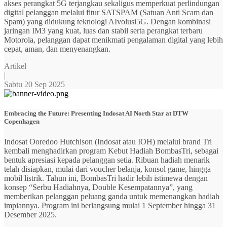
akses perangkat 5G terjangkau sekaligus memperkuat perlindungan
digital pelanggan melalui fitur SATSPAM (Satuan Anti Scam dan
Spam) yang didukung teknologi AIvolusi5G. Dengan kombinasi
jaringan IM3 yang kuat, luas dan stabil serta perangkat terbaru
Motorola, pelanggan dapat menikmati pengalaman digital yang lebih
cepat, aman, dan menyenangkan.
Artikel
|
Sabtu 20 Sep 2025
Embracing the Future: Presenting Indosat AI North Star at DTW
Copenhagen
Indosat Ooredoo Hutchison (Indosat atau IOH) melalui brand Tri
kembali menghadirkan program Kebut Hadiah BombasTri, sebagai
bentuk apresiasi kepada pelanggan setia. Ribuan hadiah menarik
telah disiapkan, mulai dari voucher belanja, konsol game, hingga
mobil listrik. Tahun ini, BombasTri hadir lebih istimewa dengan
konsep “Serbu Hadiahnya, Double Kesempatannya”, yang
memberikan pelanggan peluang ganda untuk memenangkan hadiah
impiannya. Program ini berlangsung mulai 1 September hingga 31
Desember 2025.