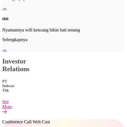
→
Hifi
Nyamannya wifi kencang bikin hati senang
Selengkapnya
→
Investor
Relations
PT
Indosat
Tbk
See
More
Conference Call Web Cast