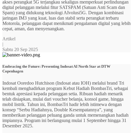
akses perangkat 5G terjangkau sekaligus memperkuat perlindungan
digital pelanggan melalui fitur SATSPAM (Satuan Anti Scam dan
Spam) yang didukung teknologi AIvolusi5G. Dengan kombinasi
jaringan IM3 yang kuat, luas dan stabil serta perangkat terbaru
Motorola, pelanggan dapat menikmati pengalaman digital yang lebih
cepat, aman, dan menyenangkan.
Artikel
|
Sabtu 20 Sep 2025
Embracing the Future: Presenting Indosat AI North Star at DTW
Copenhagen
Indosat Ooredoo Hutchison (Indosat atau IOH) melalui brand Tri
kembali menghadirkan program Kebut Hadiah BombasTri, sebagai
bentuk apresiasi kepada pelanggan setia. Ribuan hadiah menarik
telah disiapkan, mulai dari voucher belanja, konsol game, hingga
mobil listrik. Tahun ini, BombasTri hadir lebih istimewa dengan
konsep “Serbu Hadiahnya, Double Kesempatannya”, yang
memberikan pelanggan peluang ganda untuk memenangkan hadiah
impiannya. Program ini berlangsung mulai 1 September hingga 31
Desember 2025.