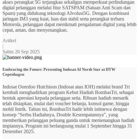
akses perangkat 5G terjangkau sekaligus memperkuat perlindungan
digital pelanggan melalui fitur SATSPAM (Satuan Anti Scam dan
Spam) yang didukung teknologi AIvolusi5G. Dengan kombinasi
jaringan IM3 yang kuat, luas dan stabil serta perangkat terbaru
Motorola, pelanggan dapat menikmati pengalaman digital yang lebih
cepat, aman, dan menyenangkan.
Artikel
|
Sabtu 20 Sep 2025
Embracing the Future: Presenting Indosat AI North Star at DTW
Copenhagen
Indosat Ooredoo Hutchison (Indosat atau IOH) melalui brand Tri
kembali menghadirkan program Kebut Hadiah BombasTri, sebagai
bentuk apresiasi kepada pelanggan setia. Ribuan hadiah menarik
telah disiapkan, mulai dari voucher belanja, konsol game, hingga
mobil listrik. Tahun ini, BombasTri hadir lebih istimewa dengan
konsep “Serbu Hadiahnya, Double Kesempatannya”, yang
memberikan pelanggan peluang ganda untuk memenangkan hadiah
impiannya. Program ini berlangsung mulai 1 September hingga 31
Desember 2025.