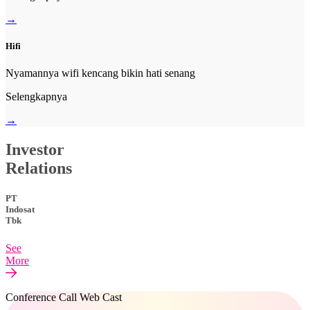
→
Hifi
Nyamannya wifi kencang bikin hati senang
Selengkapnya
→
Investor
Relations
PT
Indosat
Tbk
See
More
Conference Call Web Cast