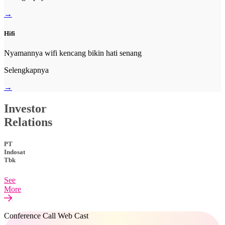
→
Hifi
Nyamannya wifi kencang bikin hati senang
Selengkapnya
→
Investor
Relations
PT
Indosat
Tbk
See
More
Conference Call Web Cast