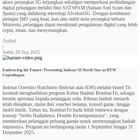
akses perangkat 5G terjangkau sekaligus memperkuat perlindungan
digital pelanggan melalui fitur SATSPAM (Satuan Anti Scam dan
Spam) yang didukung teknologi AIvolusi5G. Dengan kombinasi
jaringan IM3 yang kuat, luas dan stabil serta perangkat terbaru
Motorola, pelanggan dapat menikmati pengalaman digital yang lebih
cepat, aman, dan menyenangkan.
Artikel
|
Sabtu 20 Sep 2025
Embracing the Future: Presenting Indosat AI North Star at DTW
Copenhagen
Indosat Ooredoo Hutchison (Indosat atau IOH) melalui brand Tri
kembali menghadirkan program Kebut Hadiah BombasTri, sebagai
bentuk apresiasi kepada pelanggan setia. Ribuan hadiah menarik
telah disiapkan, mulai dari voucher belanja, konsol game, hingga
mobil listrik. Tahun ini, BombasTri hadir lebih istimewa dengan
konsep “Serbu Hadiahnya, Double Kesempatannya”, yang
memberikan pelanggan peluang ganda untuk memenangkan hadiah
impiannya. Program ini berlangsung mulai 1 September hingga 31
Desember 2025.