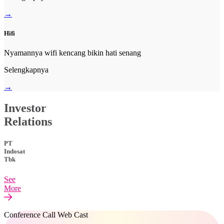
→
Hifi
Nyamannya wifi kencang bikin hati senang
Selengkapnya
→
Investor
Relations
PT
Indosat
Tbk
See
More
Conference Call Web Cast