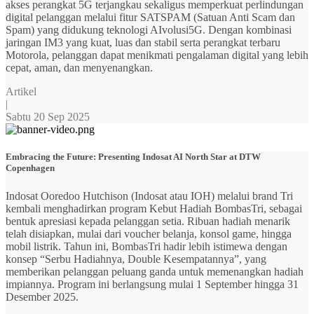
akses perangkat 5G terjangkau sekaligus memperkuat perlindungan
digital pelanggan melalui fitur SATSPAM (Satuan Anti Scam dan
Spam) yang didukung teknologi AIvolusi5G. Dengan kombinasi
jaringan IM3 yang kuat, luas dan stabil serta perangkat terbaru
Motorola, pelanggan dapat menikmati pengalaman digital yang lebih
cepat, aman, dan menyenangkan.
Artikel
|
Sabtu 20 Sep 2025
Embracing the Future: Presenting Indosat AI North Star at DTW
Copenhagen
Indosat Ooredoo Hutchison (Indosat atau IOH) melalui brand Tri
kembali menghadirkan program Kebut Hadiah BombasTri, sebagai
bentuk apresiasi kepada pelanggan setia. Ribuan hadiah menarik
telah disiapkan, mulai dari voucher belanja, konsol game, hingga
mobil listrik. Tahun ini, BombasTri hadir lebih istimewa dengan
konsep “Serbu Hadiahnya, Double Kesempatannya”, yang
memberikan pelanggan peluang ganda untuk memenangkan hadiah
impiannya. Program ini berlangsung mulai 1 September hingga 31
Desember 2025.