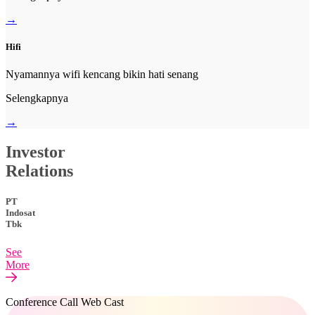
→
Hifi
Nyamannya wifi kencang bikin hati senang
Selengkapnya
→
Investor
Relations
PT
Indosat
Tbk
See
More
Conference Call Web Cast