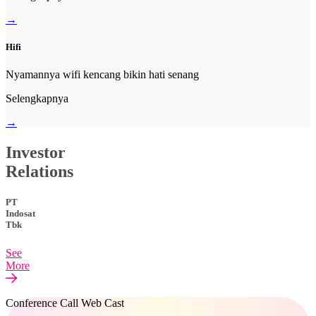
→
Hifi
Nyamannya wifi kencang bikin hati senang
Selengkapnya
→
Investor
Relations
PT
Indosat
Tbk
See
More
Conference Call Web Cast