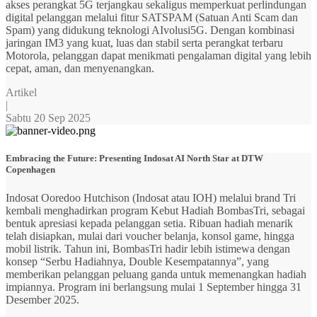
akses perangkat 5G terjangkau sekaligus memperkuat perlindungan
digital pelanggan melalui fitur SATSPAM (Satuan Anti Scam dan
Spam) yang didukung teknologi AIvolusi5G. Dengan kombinasi
jaringan IM3 yang kuat, luas dan stabil serta perangkat terbaru
Motorola, pelanggan dapat menikmati pengalaman digital yang lebih
cepat, aman, dan menyenangkan.
Artikel
|
Sabtu 20 Sep 2025
Embracing the Future: Presenting Indosat AI North Star at DTW
Copenhagen
Indosat Ooredoo Hutchison (Indosat atau IOH) melalui brand Tri
kembali menghadirkan program Kebut Hadiah BombasTri, sebagai
bentuk apresiasi kepada pelanggan setia. Ribuan hadiah menarik
telah disiapkan, mulai dari voucher belanja, konsol game, hingga
mobil listrik. Tahun ini, BombasTri hadir lebih istimewa dengan
konsep “Serbu Hadiahnya, Double Kesempatannya”, yang
memberikan pelanggan peluang ganda untuk memenangkan hadiah
impiannya. Program ini berlangsung mulai 1 September hingga 31
Desember 2025.