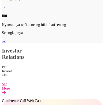
→
Hifi
Nyamannya wifi kencang bikin hati senang
Selengkapnya
→
Investor
Relations
PT
Indosat
Tbk
See
More
Conference Call Web Cast