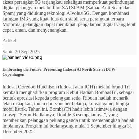
akses perangkat 5G terjangkau sekaligus memperkuat perlindungan
digital pelanggan melalui fitur SATSPAM (Satuan Anti Scam dan
Spam) yang didukung teknologi AIvolusi5G. Dengan kombinasi
jaringan IM3 yang kuat, luas dan stabil serta perangkat terbaru
Motorola, pelanggan dapat menikmati pengalaman digital yang lebih
cepat, aman, dan menyenangkan.
Artikel
|
Sabtu 20 Sep 2025
Embracing the Future: Presenting Indosat AI North Star at DTW
Copenhagen
Indosat Ooredoo Hutchison (Indosat atau IOH) melalui brand Tri
kembali menghadirkan program Kebut Hadiah BombasTri, sebagai
bentuk apresiasi kepada pelanggan setia. Ribuan hadiah menarik
telah disiapkan, mulai dari voucher belanja, konsol game, hingga
mobil listrik. Tahun ini, BombasTri hadir lebih istimewa dengan
konsep “Serbu Hadiahnya, Double Kesempatannya”, yang
memberikan pelanggan peluang ganda untuk memenangkan hadiah
impiannya. Program ini berlangsung mulai 1 September hingga 31
Desember 2025.