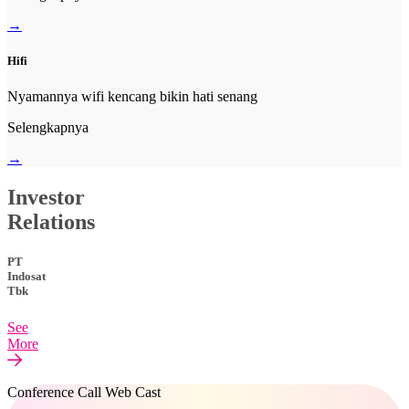
→
Hifi
Nyamannya wifi kencang bikin hati senang
Selengkapnya
→
Investor
Relations
PT
Indosat
Tbk
See
More
Conference Call Web Cast