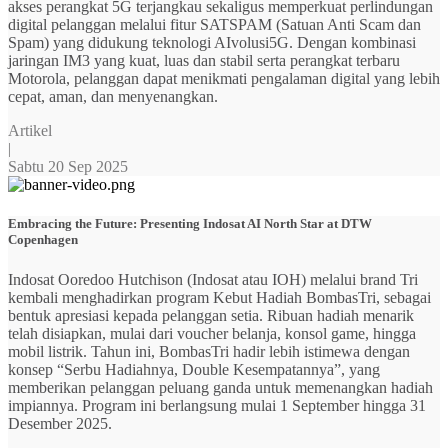
akses perangkat 5G terjangkau sekaligus memperkuat perlindungan
digital pelanggan melalui fitur SATSPAM (Satuan Anti Scam dan
Spam) yang didukung teknologi AIvolusi5G. Dengan kombinasi
jaringan IM3 yang kuat, luas dan stabil serta perangkat terbaru
Motorola, pelanggan dapat menikmati pengalaman digital yang lebih
cepat, aman, dan menyenangkan.
Artikel
|
Sabtu 20 Sep 2025
Embracing the Future: Presenting Indosat AI North Star at DTW
Copenhagen
Indosat Ooredoo Hutchison (Indosat atau IOH) melalui brand Tri
kembali menghadirkan program Kebut Hadiah BombasTri, sebagai
bentuk apresiasi kepada pelanggan setia. Ribuan hadiah menarik
telah disiapkan, mulai dari voucher belanja, konsol game, hingga
mobil listrik. Tahun ini, BombasTri hadir lebih istimewa dengan
konsep “Serbu Hadiahnya, Double Kesempatannya”, yang
memberikan pelanggan peluang ganda untuk memenangkan hadiah
impiannya. Program ini berlangsung mulai 1 September hingga 31
Desember 2025.