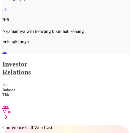
→
Hifi
Nyamannya wifi kencang bikin hati senang
Selengkapnya
→
Investor
Relations
PT
Indosat
Tbk
See
More
Conference Call Web Cast