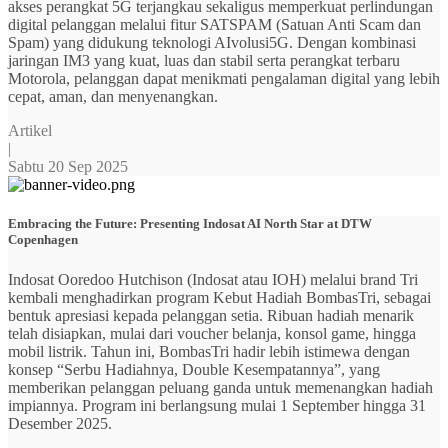
akses perangkat 5G terjangkau sekaligus memperkuat perlindungan
digital pelanggan melalui fitur SATSPAM (Satuan Anti Scam dan
Spam) yang didukung teknologi AIvolusi5G. Dengan kombinasi
jaringan IM3 yang kuat, luas dan stabil serta perangkat terbaru
Motorola, pelanggan dapat menikmati pengalaman digital yang lebih
cepat, aman, dan menyenangkan.
Artikel
|
Sabtu 20 Sep 2025
Embracing the Future: Presenting Indosat AI North Star at DTW
Copenhagen
Indosat Ooredoo Hutchison (Indosat atau IOH) melalui brand Tri
kembali menghadirkan program Kebut Hadiah BombasTri, sebagai
bentuk apresiasi kepada pelanggan setia. Ribuan hadiah menarik
telah disiapkan, mulai dari voucher belanja, konsol game, hingga
mobil listrik. Tahun ini, BombasTri hadir lebih istimewa dengan
konsep “Serbu Hadiahnya, Double Kesempatannya”, yang
memberikan pelanggan peluang ganda untuk memenangkan hadiah
impiannya. Program ini berlangsung mulai 1 September hingga 31
Desember 2025.