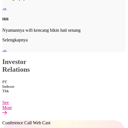
→
Hifi
Nyamannya wifi kencang bikin hati senang
Selengkapnya
→
Investor
Relations
PT
Indosat
Tbk
See
More
Conference Call Web Cast