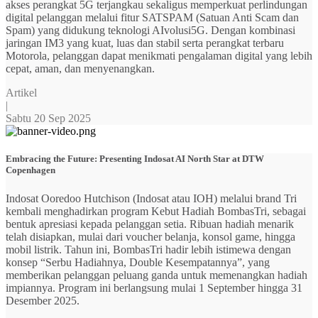
akses perangkat 5G terjangkau sekaligus memperkuat perlindungan
digital pelanggan melalui fitur SATSPAM (Satuan Anti Scam dan
Spam) yang didukung teknologi AIvolusi5G. Dengan kombinasi
jaringan IM3 yang kuat, luas dan stabil serta perangkat terbaru
Motorola, pelanggan dapat menikmati pengalaman digital yang lebih
cepat, aman, dan menyenangkan.
Artikel
|
Sabtu 20 Sep 2025
Embracing the Future: Presenting Indosat AI North Star at DTW
Copenhagen
Indosat Ooredoo Hutchison (Indosat atau IOH) melalui brand Tri
kembali menghadirkan program Kebut Hadiah BombasTri, sebagai
bentuk apresiasi kepada pelanggan setia. Ribuan hadiah menarik
telah disiapkan, mulai dari voucher belanja, konsol game, hingga
mobil listrik. Tahun ini, BombasTri hadir lebih istimewa dengan
konsep “Serbu Hadiahnya, Double Kesempatannya”, yang
memberikan pelanggan peluang ganda untuk memenangkan hadiah
impiannya. Program ini berlangsung mulai 1 September hingga 31
Desember 2025.