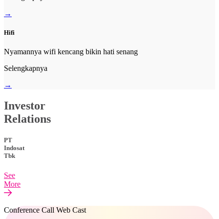
→
Hifi
Nyamannya wifi kencang bikin hati senang
Selengkapnya
→
Investor
Relations
PT
Indosat
Tbk
See
More
Conference Call Web Cast