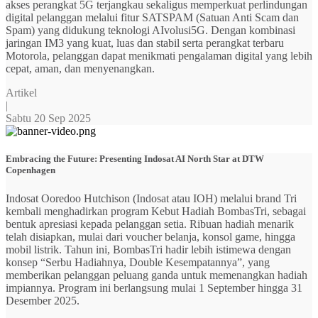
akses perangkat 5G terjangkau sekaligus memperkuat perlindungan
digital pelanggan melalui fitur SATSPAM (Satuan Anti Scam dan
Spam) yang didukung teknologi AIvolusi5G. Dengan kombinasi
jaringan IM3 yang kuat, luas dan stabil serta perangkat terbaru
Motorola, pelanggan dapat menikmati pengalaman digital yang lebih
cepat, aman, dan menyenangkan.
Artikel
|
Sabtu 20 Sep 2025
Embracing the Future: Presenting Indosat AI North Star at DTW
Copenhagen
Indosat Ooredoo Hutchison (Indosat atau IOH) melalui brand Tri
kembali menghadirkan program Kebut Hadiah BombasTri, sebagai
bentuk apresiasi kepada pelanggan setia. Ribuan hadiah menarik
telah disiapkan, mulai dari voucher belanja, konsol game, hingga
mobil listrik. Tahun ini, BombasTri hadir lebih istimewa dengan
konsep “Serbu Hadiahnya, Double Kesempatannya”, yang
memberikan pelanggan peluang ganda untuk memenangkan hadiah
impiannya. Program ini berlangsung mulai 1 September hingga 31
Desember 2025.