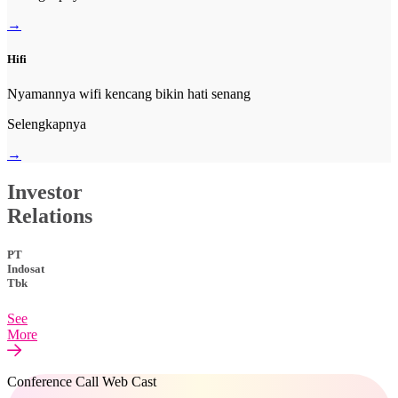
→
Hifi
Nyamannya wifi kencang bikin hati senang
Selengkapnya
→
Investor
Relations
PT
Indosat
Tbk
See
More
Conference Call Web Cast