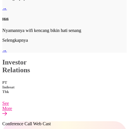
→
Hifi
Nyamannya wifi kencang bikin hati senang
Selengkapnya
→
Investor
Relations
PT
Indosat
Tbk
See
More
Conference Call Web Cast