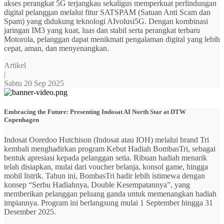
akses perangkat 5G terjangkau sekaligus memperkuat perlindungan
digital pelanggan melalui fitur SATSPAM (Satuan Anti Scam dan
Spam) yang didukung teknologi AIvolusi5G. Dengan kombinasi
jaringan IM3 yang kuat, luas dan stabil serta perangkat terbaru
Motorola, pelanggan dapat menikmati pengalaman digital yang lebih
cepat, aman, dan menyenangkan.
Artikel
|
Sabtu 20 Sep 2025
Embracing the Future: Presenting Indosat AI North Star at DTW
Copenhagen
Indosat Ooredoo Hutchison (Indosat atau IOH) melalui brand Tri
kembali menghadirkan program Kebut Hadiah BombasTri, sebagai
bentuk apresiasi kepada pelanggan setia. Ribuan hadiah menarik
telah disiapkan, mulai dari voucher belanja, konsol game, hingga
mobil listrik. Tahun ini, BombasTri hadir lebih istimewa dengan
konsep “Serbu Hadiahnya, Double Kesempatannya”, yang
memberikan pelanggan peluang ganda untuk memenangkan hadiah
impiannya. Program ini berlangsung mulai 1 September hingga 31
Desember 2025.