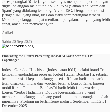
akses perangkat 5G terjangkau sekaligus memperkuat perlindungan
digital pelanggan melalui fitur SATSPAM (Satuan Anti Scam dan
Spam) yang didukung teknologi AIvolusi5G. Dengan kombinasi
jaringan IM3 yang kuat, luas dan stabil serta perangkat terbaru
Motorola, pelanggan dapat menikmati pengalaman digital yang lebih
cepat, aman, dan menyenangkan.
Artikel
|
Sabtu 20 Sep 2025
Embracing the Future: Presenting Indosat AI North Star at DTW
Copenhagen
Indosat Ooredoo Hutchison (Indosat atau IOH) melalui brand Tri
kembali menghadirkan program Kebut Hadiah BombasTri, sebagai
bentuk apresiasi kepada pelanggan setia. Ribuan hadiah menarik
telah disiapkan, mulai dari voucher belanja, konsol game, hingga
mobil listrik. Tahun ini, BombasTri hadir lebih istimewa dengan
konsep “Serbu Hadiahnya, Double Kesempatannya”, yang
memberikan pelanggan peluang ganda untuk memenangkan hadiah
impiannya. Program ini berlangsung mulai 1 September hingga 31
Desember 2025.