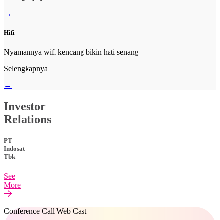
→
Hifi
Nyamannya wifi kencang bikin hati senang
Selengkapnya
→
Investor
Relations
PT
Indosat
Tbk
See
More
Conference Call Web Cast