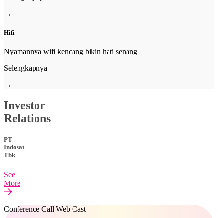
→
Hifi
Nyamannya wifi kencang bikin hati senang
Selengkapnya
→
Investor
Relations
PT
Indosat
Tbk
See
More
Conference Call Web Cast