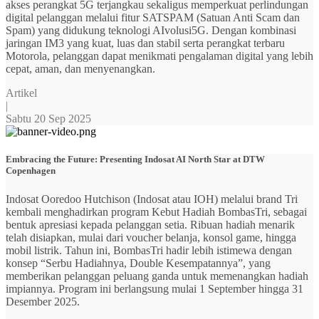
akses perangkat 5G terjangkau sekaligus memperkuat perlindungan
digital pelanggan melalui fitur SATSPAM (Satuan Anti Scam dan
Spam) yang didukung teknologi AIvolusi5G. Dengan kombinasi
jaringan IM3 yang kuat, luas dan stabil serta perangkat terbaru
Motorola, pelanggan dapat menikmati pengalaman digital yang lebih
cepat, aman, dan menyenangkan.
Artikel
|
Sabtu 20 Sep 2025
Embracing the Future: Presenting Indosat AI North Star at DTW
Copenhagen
Indosat Ooredoo Hutchison (Indosat atau IOH) melalui brand Tri
kembali menghadirkan program Kebut Hadiah BombasTri, sebagai
bentuk apresiasi kepada pelanggan setia. Ribuan hadiah menarik
telah disiapkan, mulai dari voucher belanja, konsol game, hingga
mobil listrik. Tahun ini, BombasTri hadir lebih istimewa dengan
konsep “Serbu Hadiahnya, Double Kesempatannya”, yang
memberikan pelanggan peluang ganda untuk memenangkan hadiah
impiannya. Program ini berlangsung mulai 1 September hingga 31
Desember 2025.