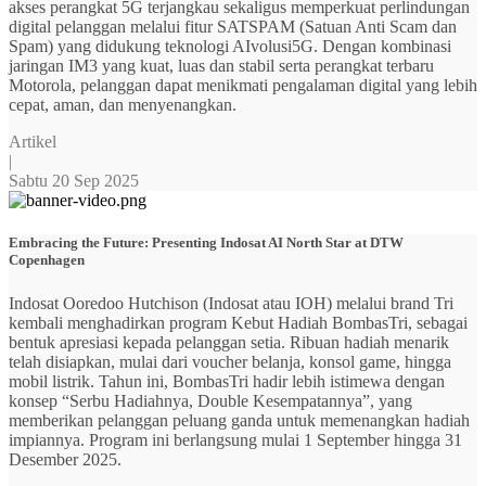
akses perangkat 5G terjangkau sekaligus memperkuat perlindungan
digital pelanggan melalui fitur SATSPAM (Satuan Anti Scam dan
Spam) yang didukung teknologi AIvolusi5G. Dengan kombinasi
jaringan IM3 yang kuat, luas dan stabil serta perangkat terbaru
Motorola, pelanggan dapat menikmati pengalaman digital yang lebih
cepat, aman, dan menyenangkan.
Artikel
|
Sabtu 20 Sep 2025
Embracing the Future: Presenting Indosat AI North Star at DTW
Copenhagen
Indosat Ooredoo Hutchison (Indosat atau IOH) melalui brand Tri
kembali menghadirkan program Kebut Hadiah BombasTri, sebagai
bentuk apresiasi kepada pelanggan setia. Ribuan hadiah menarik
telah disiapkan, mulai dari voucher belanja, konsol game, hingga
mobil listrik. Tahun ini, BombasTri hadir lebih istimewa dengan
konsep “Serbu Hadiahnya, Double Kesempatannya”, yang
memberikan pelanggan peluang ganda untuk memenangkan hadiah
impiannya. Program ini berlangsung mulai 1 September hingga 31
Desember 2025.