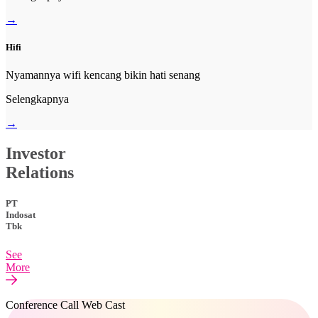
→
Hifi
Nyamannya wifi kencang bikin hati senang
Selengkapnya
→
Investor
Relations
PT
Indosat
Tbk
See
More
Conference Call Web Cast