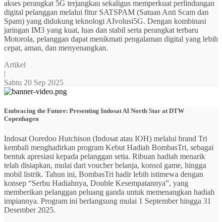
akses perangkat 5G terjangkau sekaligus memperkuat perlindungan
digital pelanggan melalui fitur SATSPAM (Satuan Anti Scam dan
Spam) yang didukung teknologi AIvolusi5G. Dengan kombinasi
jaringan IM3 yang kuat, luas dan stabil serta perangkat terbaru
Motorola, pelanggan dapat menikmati pengalaman digital yang lebih
cepat, aman, dan menyenangkan.
Artikel
|
Sabtu 20 Sep 2025
Embracing the Future: Presenting Indosat AI North Star at DTW
Copenhagen
Indosat Ooredoo Hutchison (Indosat atau IOH) melalui brand Tri
kembali menghadirkan program Kebut Hadiah BombasTri, sebagai
bentuk apresiasi kepada pelanggan setia. Ribuan hadiah menarik
telah disiapkan, mulai dari voucher belanja, konsol game, hingga
mobil listrik. Tahun ini, BombasTri hadir lebih istimewa dengan
konsep “Serbu Hadiahnya, Double Kesempatannya”, yang
memberikan pelanggan peluang ganda untuk memenangkan hadiah
impiannya. Program ini berlangsung mulai 1 September hingga 31
Desember 2025.