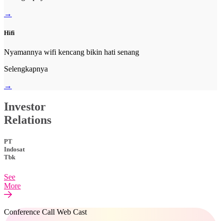
→
Hifi
Nyamannya wifi kencang bikin hati senang
Selengkapnya
→
Investor
Relations
PT
Indosat
Tbk
See
More
Conference Call Web Cast