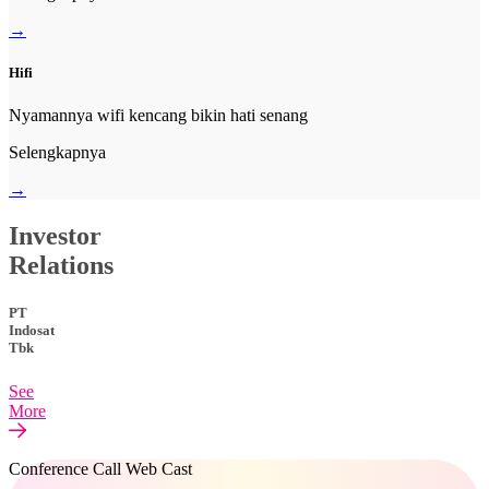
→
Hifi
Nyamannya wifi kencang bikin hati senang
Selengkapnya
→
Investor
Relations
PT
Indosat
Tbk
See
More
Conference Call Web Cast