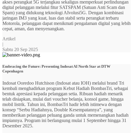
akses perangkat 5G terjangkau sekaligus memperkuat perlindungan
digital pelanggan melalui fitur SATSPAM (Satuan Anti Scam dan
Spam) yang didukung teknologi AIvolusi5G. Dengan kombinasi
jaringan IM3 yang kuat, luas dan stabil serta perangkat terbaru
Motorola, pelanggan dapat menikmati pengalaman digital yang lebih
cepat, aman, dan menyenangkan.
Artikel
|
Sabtu 20 Sep 2025
Embracing the Future: Presenting Indosat AI North Star at DTW
Copenhagen
Indosat Ooredoo Hutchison (Indosat atau IOH) melalui brand Tri
kembali menghadirkan program Kebut Hadiah BombasTri, sebagai
bentuk apresiasi kepada pelanggan setia. Ribuan hadiah menarik
telah disiapkan, mulai dari voucher belanja, konsol game, hingga
mobil listrik. Tahun ini, BombasTri hadir lebih istimewa dengan
konsep “Serbu Hadiahnya, Double Kesempatannya”, yang
memberikan pelanggan peluang ganda untuk memenangkan hadiah
impiannya. Program ini berlangsung mulai 1 September hingga 31
Desember 2025.