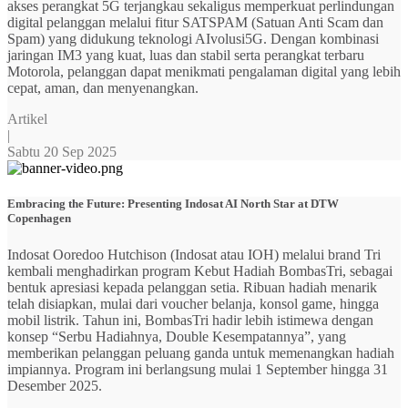
akses perangkat 5G terjangkau sekaligus memperkuat perlindungan
digital pelanggan melalui fitur SATSPAM (Satuan Anti Scam dan
Spam) yang didukung teknologi AIvolusi5G. Dengan kombinasi
jaringan IM3 yang kuat, luas dan stabil serta perangkat terbaru
Motorola, pelanggan dapat menikmati pengalaman digital yang lebih
cepat, aman, dan menyenangkan.
Artikel
|
Sabtu 20 Sep 2025
Embracing the Future: Presenting Indosat AI North Star at DTW
Copenhagen
Indosat Ooredoo Hutchison (Indosat atau IOH) melalui brand Tri
kembali menghadirkan program Kebut Hadiah BombasTri, sebagai
bentuk apresiasi kepada pelanggan setia. Ribuan hadiah menarik
telah disiapkan, mulai dari voucher belanja, konsol game, hingga
mobil listrik. Tahun ini, BombasTri hadir lebih istimewa dengan
konsep “Serbu Hadiahnya, Double Kesempatannya”, yang
memberikan pelanggan peluang ganda untuk memenangkan hadiah
impiannya. Program ini berlangsung mulai 1 September hingga 31
Desember 2025.