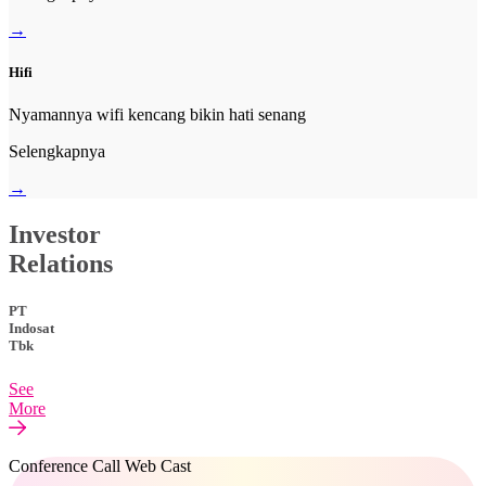
→
Hifi
Nyamannya wifi kencang bikin hati senang
Selengkapnya
→
Investor
Relations
PT
Indosat
Tbk
See
More
Conference Call Web Cast