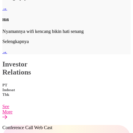
→
Hifi
Nyamannya wifi kencang bikin hati senang
Selengkapnya
→
Investor
Relations
PT
Indosat
Tbk
See
More
Conference Call Web Cast