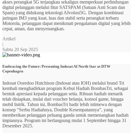
akses perangkat 5G terjangkau sekaligus memperkuat perlindungan
digital pelanggan melalui fitur SATSPAM (Satuan Anti Scam dan
Spam) yang didukung teknologi AIvolusi5G. Dengan kombinasi
jaringan IM3 yang kuat, luas dan stabil serta perangkat terbaru
Motorola, pelanggan dapat menikmati pengalaman digital yang lebih
cepat, aman, dan menyenangkan.
Artikel
|
Sabtu 20 Sep 2025
Embracing the Future: Presenting Indosat AI North Star at DTW
Copenhagen
Indosat Ooredoo Hutchison (Indosat atau IOH) melalui brand Tri
kembali menghadirkan program Kebut Hadiah BombasTri, sebagai
bentuk apresiasi kepada pelanggan setia. Ribuan hadiah menarik
telah disiapkan, mulai dari voucher belanja, konsol game, hingga
mobil listrik. Tahun ini, BombasTri hadir lebih istimewa dengan
konsep “Serbu Hadiahnya, Double Kesempatannya”, yang
memberikan pelanggan peluang ganda untuk memenangkan hadiah
impiannya. Program ini berlangsung mulai 1 September hingga 31
Desember 2025.