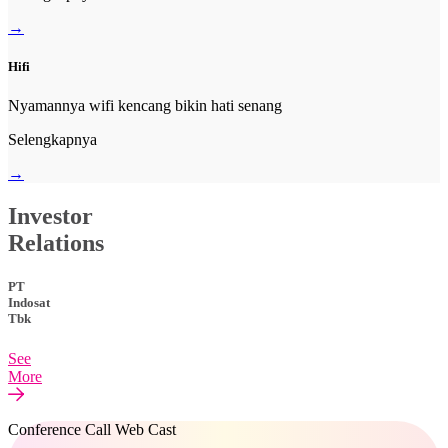
→
Hifi
Nyamannya wifi kencang bikin hati senang
Selengkapnya
→
Investor
Relations
PT
Indosat
Tbk
See
More
Conference Call Web Cast