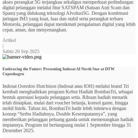
akses perangkat 5G terjangkau sekaligus memperkuat perlindungan
digital pelanggan melalui fitur SATSPAM (Satuan Anti Scam dan
Spam) yang didukung teknologi AIvolusi5G. Dengan kombinasi
jaringan IM3 yang kuat, luas dan stabil serta perangkat terbaru
Motorola, pelanggan dapat menikmati pengalaman digital yang lebih
cepat, aman, dan menyenangkan.
Artikel
|
Sabtu 20 Sep 2025
Embracing the Future: Presenting Indosat AI North Star at DTW
Copenhagen
Indosat Ooredoo Hutchison (Indosat atau IOH) melalui brand Tri
kembali menghadirkan program Kebut Hadiah BombasTri, sebagai
bentuk apresiasi kepada pelanggan setia. Ribuan hadiah menarik
telah disiapkan, mulai dari voucher belanja, konsol game, hingga
mobil listrik. Tahun ini, BombasTri hadir lebih istimewa dengan
konsep “Serbu Hadiahnya, Double Kesempatannya”, yang
memberikan pelanggan peluang ganda untuk memenangkan hadiah
impiannya. Program ini berlangsung mulai 1 September hingga 31
Desember 2025.