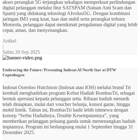
akses perangkat 5G terjangkau sekaligus memperkuat perlindungan
digital pelanggan melalui fitur SATSPAM (Satuan Anti Scam dan
Spam) yang didukung teknologi AIvolusi5G. Dengan kombinasi
jaringan IM3 yang kuat, luas dan stabil serta perangkat terbaru
Motorola, pelanggan dapat menikmati pengalaman digital yang lebih
cepat, aman, dan menyenangkan.
Artikel
|
Sabtu 20 Sep 2025
Embracing the Future: Presenting Indosat AI North Star at DTW
Copenhagen
Indosat Ooredoo Hutchison (Indosat atau IOH) melalui brand Tri
kembali menghadirkan program Kebut Hadiah BombasTri, sebagai
bentuk apresiasi kepada pelanggan setia. Ribuan hadiah menarik
telah disiapkan, mulai dari voucher belanja, konsol game, hingga
mobil listrik. Tahun ini, BombasTri hadir lebih istimewa dengan
konsep “Serbu Hadiahnya, Double Kesempatannya”, yang
memberikan pelanggan peluang ganda untuk memenangkan hadiah
impiannya. Program ini berlangsung mulai 1 September hingga 31
Desember 2025.