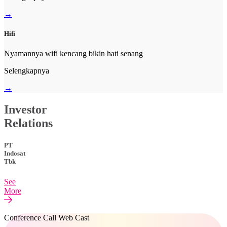
→
Hifi
Nyamannya wifi kencang bikin hati senang
Selengkapnya
→
Investor
Relations
PT
Indosat
Tbk
See
More
Conference Call Web Cast