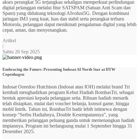
akses perangkat 5G terjangkau sekaligus memperkuat perlindungan
digital pelanggan melalui fitur SATSPAM (Satuan Anti Scam dan
Spam) yang didukung teknologi AIvolusi5G. Dengan kombinasi
jaringan IM3 yang kuat, luas dan stabil serta perangkat terbaru
Motorola, pelanggan dapat menikmati pengalaman digital yang lebih
cepat, aman, dan menyenangkan.
Artikel
|
Sabtu 20 Sep 2025
Embracing the Future: Presenting Indosat AI North Star at DTW
Copenhagen
Indosat Ooredoo Hutchison (Indosat atau IOH) melalui brand Tri
kembali menghadirkan program Kebut Hadiah BombasTri, sebagai
bentuk apresiasi kepada pelanggan setia. Ribuan hadiah menarik
telah disiapkan, mulai dari voucher belanja, konsol game, hingga
mobil listrik. Tahun ini, BombasTri hadir lebih istimewa dengan
konsep “Serbu Hadiahnya, Double Kesempatannya”, yang
memberikan pelanggan peluang ganda untuk memenangkan hadiah
impiannya. Program ini berlangsung mulai 1 September hingga 31
Desember 2025.