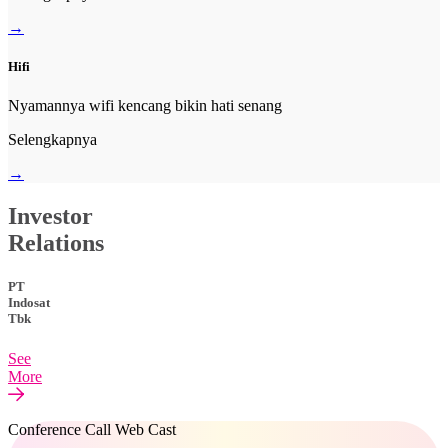
→
Hifi
Nyamannya wifi kencang bikin hati senang
Selengkapnya
→
Investor
Relations
PT
Indosat
Tbk
See
More
Conference Call Web Cast