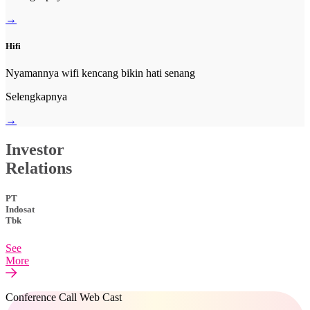
→
Hifi
Nyamannya wifi kencang bikin hati senang
Selengkapnya
→
Investor
Relations
PT
Indosat
Tbk
See
More
Conference Call Web Cast