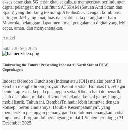
akses perangkat 5G terjangkau sekaligus memperkuat perlindungan
digital pelanggan melalui fitur SATSPAM (Satuan Anti Scam dan
Spam) yang didukung teknologi AIvolusi5G. Dengan kombinasi
jaringan IM3 yang kuat, luas dan stabil serta perangkat terbaru
Motorola, pelanggan dapat menikmati pengalaman digital yang lebih
cepat, aman, dan menyenangkan.
Artikel
|
Sabtu 20 Sep 2025
Embracing the Future: Presenting Indosat AI North Star at DTW
Copenhagen
Indosat Ooredoo Hutchison (Indosat atau IOH) melalui brand Tri
kembali menghadirkan program Kebut Hadiah BombasTri, sebagai
bentuk apresiasi kepada pelanggan setia. Ribuan hadiah menarik
telah disiapkan, mulai dari voucher belanja, konsol game, hingga
mobil listrik. Tahun ini, BombasTri hadir lebih istimewa dengan
konsep “Serbu Hadiahnya, Double Kesempatannya”, yang
memberikan pelanggan peluang ganda untuk memenangkan hadiah
impiannya. Program ini berlangsung mulai 1 September hingga 31
Desember 2025.