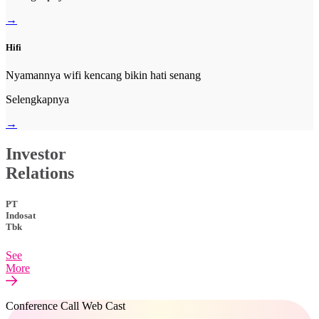
→
Hifi
Nyamannya wifi kencang bikin hati senang
Selengkapnya
→
Investor
Relations
PT
Indosat
Tbk
See
More
Conference Call Web Cast