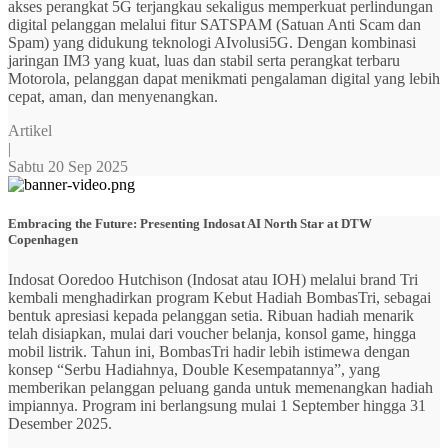
akses perangkat 5G terjangkau sekaligus memperkuat perlindungan
digital pelanggan melalui fitur SATSPAM (Satuan Anti Scam dan
Spam) yang didukung teknologi AIvolusi5G. Dengan kombinasi
jaringan IM3 yang kuat, luas dan stabil serta perangkat terbaru
Motorola, pelanggan dapat menikmati pengalaman digital yang lebih
cepat, aman, dan menyenangkan.
Artikel
|
Sabtu 20 Sep 2025
Embracing the Future: Presenting Indosat AI North Star at DTW
Copenhagen
Indosat Ooredoo Hutchison (Indosat atau IOH) melalui brand Tri
kembali menghadirkan program Kebut Hadiah BombasTri, sebagai
bentuk apresiasi kepada pelanggan setia. Ribuan hadiah menarik
telah disiapkan, mulai dari voucher belanja, konsol game, hingga
mobil listrik. Tahun ini, BombasTri hadir lebih istimewa dengan
konsep “Serbu Hadiahnya, Double Kesempatannya”, yang
memberikan pelanggan peluang ganda untuk memenangkan hadiah
impiannya. Program ini berlangsung mulai 1 September hingga 31
Desember 2025.