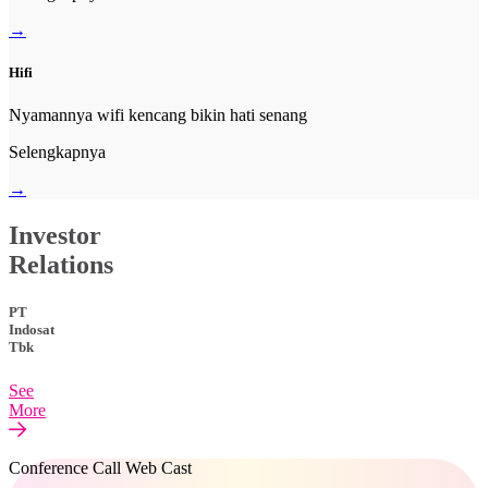
→
Hifi
Nyamannya wifi kencang bikin hati senang
Selengkapnya
→
Investor
Relations
PT
Indosat
Tbk
See
More
Conference Call Web Cast