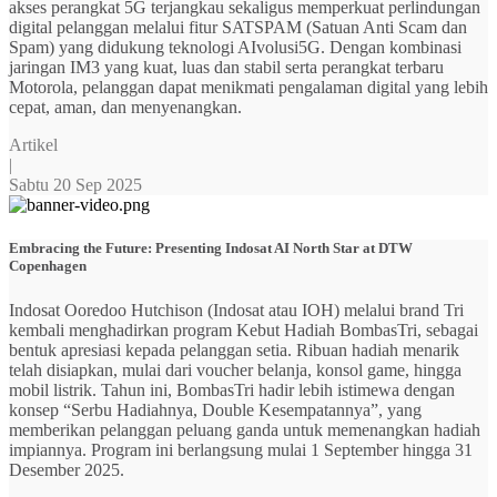
akses perangkat 5G terjangkau sekaligus memperkuat perlindungan
digital pelanggan melalui fitur SATSPAM (Satuan Anti Scam dan
Spam) yang didukung teknologi AIvolusi5G. Dengan kombinasi
jaringan IM3 yang kuat, luas dan stabil serta perangkat terbaru
Motorola, pelanggan dapat menikmati pengalaman digital yang lebih
cepat, aman, dan menyenangkan.
Artikel
|
Sabtu 20 Sep 2025
Embracing the Future: Presenting Indosat AI North Star at DTW
Copenhagen
Indosat Ooredoo Hutchison (Indosat atau IOH) melalui brand Tri
kembali menghadirkan program Kebut Hadiah BombasTri, sebagai
bentuk apresiasi kepada pelanggan setia. Ribuan hadiah menarik
telah disiapkan, mulai dari voucher belanja, konsol game, hingga
mobil listrik. Tahun ini, BombasTri hadir lebih istimewa dengan
konsep “Serbu Hadiahnya, Double Kesempatannya”, yang
memberikan pelanggan peluang ganda untuk memenangkan hadiah
impiannya. Program ini berlangsung mulai 1 September hingga 31
Desember 2025.