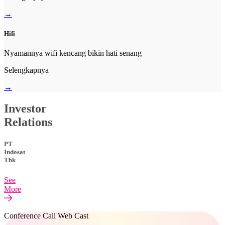
→
Hifi
Nyamannya wifi kencang bikin hati senang
Selengkapnya
→
Investor
Relations
PT
Indosat
Tbk
See
More
Conference Call Web Cast