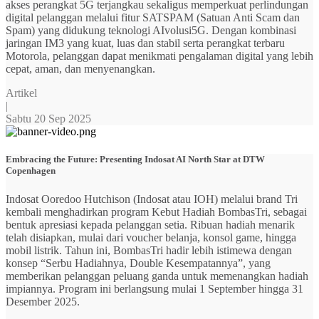
akses perangkat 5G terjangkau sekaligus memperkuat perlindungan
digital pelanggan melalui fitur SATSPAM (Satuan Anti Scam dan
Spam) yang didukung teknologi AIvolusi5G. Dengan kombinasi
jaringan IM3 yang kuat, luas dan stabil serta perangkat terbaru
Motorola, pelanggan dapat menikmati pengalaman digital yang lebih
cepat, aman, dan menyenangkan.
Artikel
|
Sabtu 20 Sep 2025
Embracing the Future: Presenting Indosat AI North Star at DTW
Copenhagen
Indosat Ooredoo Hutchison (Indosat atau IOH) melalui brand Tri
kembali menghadirkan program Kebut Hadiah BombasTri, sebagai
bentuk apresiasi kepada pelanggan setia. Ribuan hadiah menarik
telah disiapkan, mulai dari voucher belanja, konsol game, hingga
mobil listrik. Tahun ini, BombasTri hadir lebih istimewa dengan
konsep “Serbu Hadiahnya, Double Kesempatannya”, yang
memberikan pelanggan peluang ganda untuk memenangkan hadiah
impiannya. Program ini berlangsung mulai 1 September hingga 31
Desember 2025.