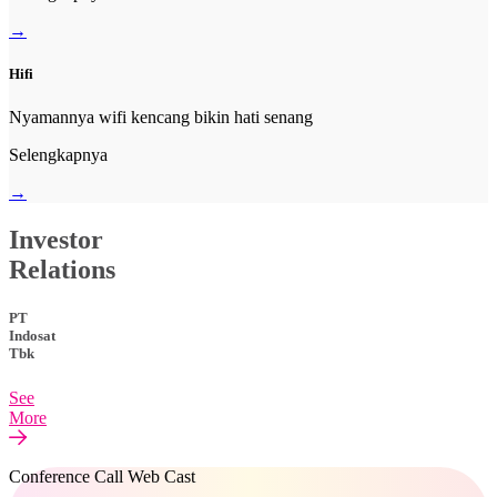
→
Hifi
Nyamannya wifi kencang bikin hati senang
Selengkapnya
→
Investor
Relations
PT
Indosat
Tbk
See
More
Conference Call Web Cast