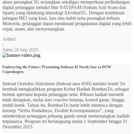
akses perangkat 5G terjangkau sekaligus memperkuat perlindungan
digital pelanggan melalui fitur SATSPAM (Satuan Anti Scam dan
Spam) yang didukung teknologi AIvolusi5G. Dengan kombinasi
jaringan IM3 yang kuat, luas dan stabil serta perangkat terbaru
Motorola, pelanggan dapat menikmati pengalaman digital yang lebih
cepat, aman, dan menyenangkan.
Artikel
|
Sabtu 20 Sep 2025
Embracing the Future: Presenting Indosat AI North Star at DTW
Copenhagen
Indosat Ooredoo Hutchison (Indosat atau IOH) melalui brand Tri
kembali menghadirkan program Kebut Hadiah BombasTri, sebagai
bentuk apresiasi kepada pelanggan setia. Ribuan hadiah menarik
telah disiapkan, mulai dari voucher belanja, konsol game, hingga
mobil listrik. Tahun ini, BombasTri hadir lebih istimewa dengan
konsep “Serbu Hadiahnya, Double Kesempatannya”, yang
memberikan pelanggan peluang ganda untuk memenangkan hadiah
impiannya. Program ini berlangsung mulai 1 September hingga 31
Desember 2025.