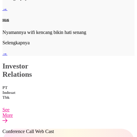
→
Hifi
Nyamannya wifi kencang bikin hati senang
Selengkapnya
→
Investor
Relations
PT
Indosat
Tbk
See
More
Conference Call Web Cast