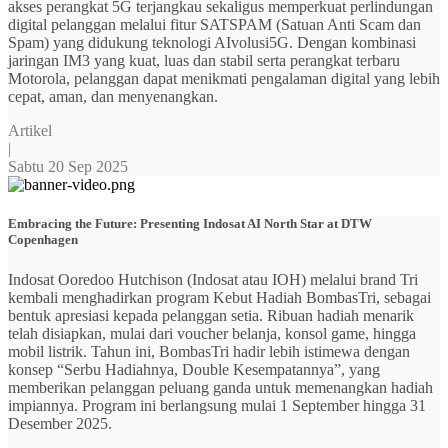
akses perangkat 5G terjangkau sekaligus memperkuat perlindungan
digital pelanggan melalui fitur SATSPAM (Satuan Anti Scam dan
Spam) yang didukung teknologi AIvolusi5G. Dengan kombinasi
jaringan IM3 yang kuat, luas dan stabil serta perangkat terbaru
Motorola, pelanggan dapat menikmati pengalaman digital yang lebih
cepat, aman, dan menyenangkan.
Artikel
|
Sabtu 20 Sep 2025
Embracing the Future: Presenting Indosat AI North Star at DTW
Copenhagen
Indosat Ooredoo Hutchison (Indosat atau IOH) melalui brand Tri
kembali menghadirkan program Kebut Hadiah BombasTri, sebagai
bentuk apresiasi kepada pelanggan setia. Ribuan hadiah menarik
telah disiapkan, mulai dari voucher belanja, konsol game, hingga
mobil listrik. Tahun ini, BombasTri hadir lebih istimewa dengan
konsep “Serbu Hadiahnya, Double Kesempatannya”, yang
memberikan pelanggan peluang ganda untuk memenangkan hadiah
impiannya. Program ini berlangsung mulai 1 September hingga 31
Desember 2025.