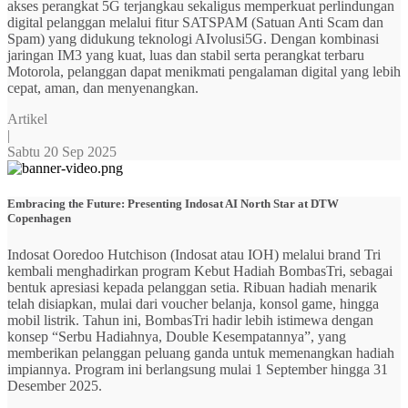
akses perangkat 5G terjangkau sekaligus memperkuat perlindungan
digital pelanggan melalui fitur SATSPAM (Satuan Anti Scam dan
Spam) yang didukung teknologi AIvolusi5G. Dengan kombinasi
jaringan IM3 yang kuat, luas dan stabil serta perangkat terbaru
Motorola, pelanggan dapat menikmati pengalaman digital yang lebih
cepat, aman, dan menyenangkan.
Artikel
|
Sabtu 20 Sep 2025
Embracing the Future: Presenting Indosat AI North Star at DTW
Copenhagen
Indosat Ooredoo Hutchison (Indosat atau IOH) melalui brand Tri
kembali menghadirkan program Kebut Hadiah BombasTri, sebagai
bentuk apresiasi kepada pelanggan setia. Ribuan hadiah menarik
telah disiapkan, mulai dari voucher belanja, konsol game, hingga
mobil listrik. Tahun ini, BombasTri hadir lebih istimewa dengan
konsep “Serbu Hadiahnya, Double Kesempatannya”, yang
memberikan pelanggan peluang ganda untuk memenangkan hadiah
impiannya. Program ini berlangsung mulai 1 September hingga 31
Desember 2025.