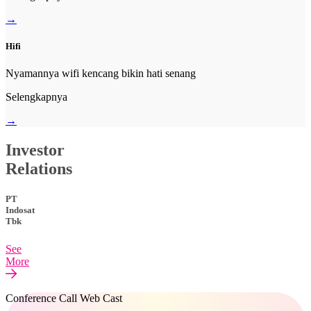
→
Hifi
Nyamannya wifi kencang bikin hati senang
Selengkapnya
→
Investor
Relations
PT
Indosat
Tbk
See
More
Conference Call Web Cast