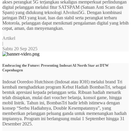
akses perangkat 5G terjangkau sekaligus memperkuat perlindungan
digital pelanggan melalui fitur SATSPAM (Satuan Anti Scam dan
Spam) yang didukung teknologi AIvolusi5G. Dengan kombinasi
jaringan IM3 yang kuat, luas dan stabil serta perangkat terbaru
Motorola, pelanggan dapat menikmati pengalaman digital yang lebih
cepat, aman, dan menyenangkan.
Artikel
|
Sabtu 20 Sep 2025
Embracing the Future: Presenting Indosat AI North Star at DTW
Copenhagen
Indosat Ooredoo Hutchison (Indosat atau IOH) melalui brand Tri
kembali menghadirkan program Kebut Hadiah BombasTri, sebagai
bentuk apresiasi kepada pelanggan setia. Ribuan hadiah menarik
telah disiapkan, mulai dari voucher belanja, konsol game, hingga
mobil listrik. Tahun ini, BombasTri hadir lebih istimewa dengan
konsep “Serbu Hadiahnya, Double Kesempatannya”, yang
memberikan pelanggan peluang ganda untuk memenangkan hadiah
impiannya. Program ini berlangsung mulai 1 September hingga 31
Desember 2025.