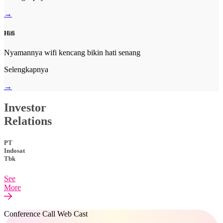
→
Hifi
Nyamannya wifi kencang bikin hati senang
Selengkapnya
→
Investor
Relations
PT
Indosat
Tbk
See
More
Conference Call Web Cast