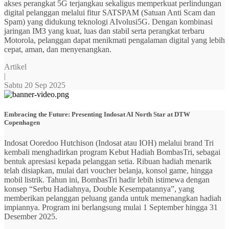
akses perangkat 5G terjangkau sekaligus memperkuat perlindungan
digital pelanggan melalui fitur SATSPAM (Satuan Anti Scam dan
Spam) yang didukung teknologi AIvolusi5G. Dengan kombinasi
jaringan IM3 yang kuat, luas dan stabil serta perangkat terbaru
Motorola, pelanggan dapat menikmati pengalaman digital yang lebih
cepat, aman, dan menyenangkan.
Artikel
|
Sabtu 20 Sep 2025
Embracing the Future: Presenting Indosat AI North Star at DTW
Copenhagen
Indosat Ooredoo Hutchison (Indosat atau IOH) melalui brand Tri
kembali menghadirkan program Kebut Hadiah BombasTri, sebagai
bentuk apresiasi kepada pelanggan setia. Ribuan hadiah menarik
telah disiapkan, mulai dari voucher belanja, konsol game, hingga
mobil listrik. Tahun ini, BombasTri hadir lebih istimewa dengan
konsep “Serbu Hadiahnya, Double Kesempatannya”, yang
memberikan pelanggan peluang ganda untuk memenangkan hadiah
impiannya. Program ini berlangsung mulai 1 September hingga 31
Desember 2025.