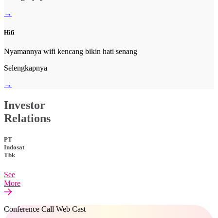
→
Hifi
Nyamannya wifi kencang bikin hati senang
Selengkapnya
→
Investor
Relations
PT
Indosat
Tbk
See
More
Conference Call Web Cast