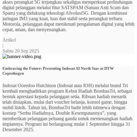
akses perangkat 5G terjangkau sekaligus memperkuat perlindungan
digital pelanggan melalui fitur SATSPAM (Satuan Anti Scam dan
Spam) yang didukung teknologi AIvolusi5G. Dengan kombinasi
jaringan IM3 yang kuat, luas dan stabil serta perangkat terbaru
Motorola, pelanggan dapat menikmati pengalaman digital yang lebih
cepat, aman, dan menyenangkan.
Artikel
|
Sabtu 20 Sep 2025
Embracing the Future: Presenting Indosat AI North Star at DTW
Copenhagen
Indosat Ooredoo Hutchison (Indosat atau IOH) melalui brand Tri
kembali menghadirkan program Kebut Hadiah BombasTri, sebagai
bentuk apresiasi kepada pelanggan setia. Ribuan hadiah menarik
telah disiapkan, mulai dari voucher belanja, konsol game, hingga
mobil listrik. Tahun ini, BombasTri hadir lebih istimewa dengan
konsep “Serbu Hadiahnya, Double Kesempatannya”, yang
memberikan pelanggan peluang ganda untuk memenangkan hadiah
impiannya. Program ini berlangsung mulai 1 September hingga 31
Desember 2025.