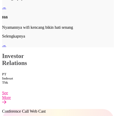
→
Hifi
Nyamannya wifi kencang bikin hati senang
Selengkapnya
→
Investor
Relations
PT
Indosat
Tbk
See
More
Conference Call Web Cast