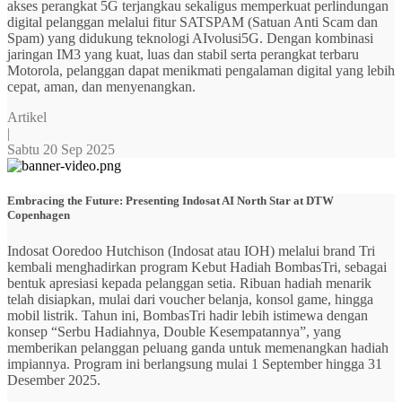
akses perangkat 5G terjangkau sekaligus memperkuat perlindungan
digital pelanggan melalui fitur SATSPAM (Satuan Anti Scam dan
Spam) yang didukung teknologi AIvolusi5G. Dengan kombinasi
jaringan IM3 yang kuat, luas dan stabil serta perangkat terbaru
Motorola, pelanggan dapat menikmati pengalaman digital yang lebih
cepat, aman, dan menyenangkan.
Artikel
|
Sabtu 20 Sep 2025
Embracing the Future: Presenting Indosat AI North Star at DTW
Copenhagen
Indosat Ooredoo Hutchison (Indosat atau IOH) melalui brand Tri
kembali menghadirkan program Kebut Hadiah BombasTri, sebagai
bentuk apresiasi kepada pelanggan setia. Ribuan hadiah menarik
telah disiapkan, mulai dari voucher belanja, konsol game, hingga
mobil listrik. Tahun ini, BombasTri hadir lebih istimewa dengan
konsep “Serbu Hadiahnya, Double Kesempatannya”, yang
memberikan pelanggan peluang ganda untuk memenangkan hadiah
impiannya. Program ini berlangsung mulai 1 September hingga 31
Desember 2025.