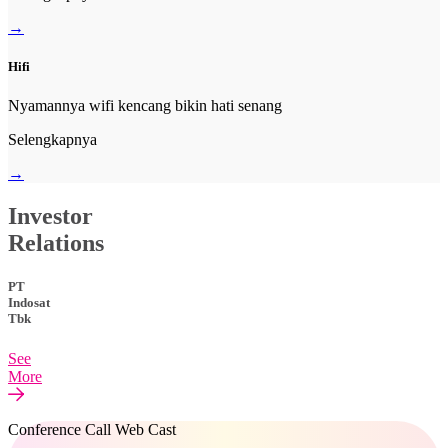
→
Hifi
Nyamannya wifi kencang bikin hati senang
Selengkapnya
→
Investor
Relations
PT
Indosat
Tbk
See
More
Conference Call Web Cast