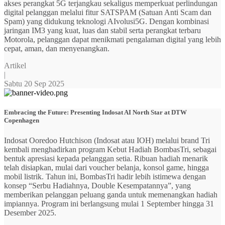
akses perangkat 5G terjangkau sekaligus memperkuat perlindungan
digital pelanggan melalui fitur SATSPAM (Satuan Anti Scam dan
Spam) yang didukung teknologi AIvolusi5G. Dengan kombinasi
jaringan IM3 yang kuat, luas dan stabil serta perangkat terbaru
Motorola, pelanggan dapat menikmati pengalaman digital yang lebih
cepat, aman, dan menyenangkan.
Artikel
|
Sabtu 20 Sep 2025
Embracing the Future: Presenting Indosat AI North Star at DTW
Copenhagen
Indosat Ooredoo Hutchison (Indosat atau IOH) melalui brand Tri
kembali menghadirkan program Kebut Hadiah BombasTri, sebagai
bentuk apresiasi kepada pelanggan setia. Ribuan hadiah menarik
telah disiapkan, mulai dari voucher belanja, konsol game, hingga
mobil listrik. Tahun ini, BombasTri hadir lebih istimewa dengan
konsep “Serbu Hadiahnya, Double Kesempatannya”, yang
memberikan pelanggan peluang ganda untuk memenangkan hadiah
impiannya. Program ini berlangsung mulai 1 September hingga 31
Desember 2025.