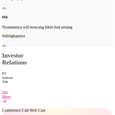
→
Hifi
Nyamannya wifi kencang bikin hati senang
Selengkapnya
→
Investor
Relations
PT
Indosat
Tbk
See
More
Conference Call Web Cast