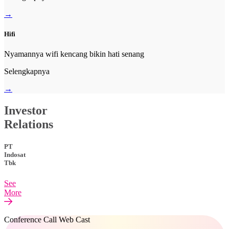
→
Hifi
Nyamannya wifi kencang bikin hati senang
Selengkapnya
→
Investor
Relations
PT
Indosat
Tbk
See
More
Conference Call Web Cast