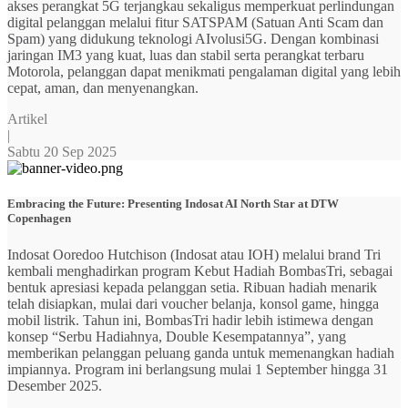
akses perangkat 5G terjangkau sekaligus memperkuat perlindungan
digital pelanggan melalui fitur SATSPAM (Satuan Anti Scam dan
Spam) yang didukung teknologi AIvolusi5G. Dengan kombinasi
jaringan IM3 yang kuat, luas dan stabil serta perangkat terbaru
Motorola, pelanggan dapat menikmati pengalaman digital yang lebih
cepat, aman, dan menyenangkan.
Artikel
|
Sabtu 20 Sep 2025
Embracing the Future: Presenting Indosat AI North Star at DTW
Copenhagen
Indosat Ooredoo Hutchison (Indosat atau IOH) melalui brand Tri
kembali menghadirkan program Kebut Hadiah BombasTri, sebagai
bentuk apresiasi kepada pelanggan setia. Ribuan hadiah menarik
telah disiapkan, mulai dari voucher belanja, konsol game, hingga
mobil listrik. Tahun ini, BombasTri hadir lebih istimewa dengan
konsep “Serbu Hadiahnya, Double Kesempatannya”, yang
memberikan pelanggan peluang ganda untuk memenangkan hadiah
impiannya. Program ini berlangsung mulai 1 September hingga 31
Desember 2025.