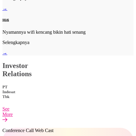
→
Hifi
Nyamannya wifi kencang bikin hati senang
Selengkapnya
→
Investor
Relations
PT
Indosat
Tbk
See
More
Conference Call Web Cast