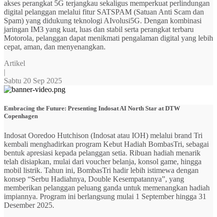
akses perangkat 5G terjangkau sekaligus memperkuat perlindungan
digital pelanggan melalui fitur SATSPAM (Satuan Anti Scam dan
Spam) yang didukung teknologi AIvolusi5G. Dengan kombinasi
jaringan IM3 yang kuat, luas dan stabil serta perangkat terbaru
Motorola, pelanggan dapat menikmati pengalaman digital yang lebih
cepat, aman, dan menyenangkan.
Artikel
|
Sabtu 20 Sep 2025
Embracing the Future: Presenting Indosat AI North Star at DTW
Copenhagen
Indosat Ooredoo Hutchison (Indosat atau IOH) melalui brand Tri
kembali menghadirkan program Kebut Hadiah BombasTri, sebagai
bentuk apresiasi kepada pelanggan setia. Ribuan hadiah menarik
telah disiapkan, mulai dari voucher belanja, konsol game, hingga
mobil listrik. Tahun ini, BombasTri hadir lebih istimewa dengan
konsep “Serbu Hadiahnya, Double Kesempatannya”, yang
memberikan pelanggan peluang ganda untuk memenangkan hadiah
impiannya. Program ini berlangsung mulai 1 September hingga 31
Desember 2025.