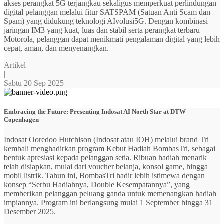
akses perangkat 5G terjangkau sekaligus memperkuat perlindungan
digital pelanggan melalui fitur SATSPAM (Satuan Anti Scam dan
Spam) yang didukung teknologi AIvolusi5G. Dengan kombinasi
jaringan IM3 yang kuat, luas dan stabil serta perangkat terbaru
Motorola, pelanggan dapat menikmati pengalaman digital yang lebih
cepat, aman, dan menyenangkan.
Artikel
|
Sabtu 20 Sep 2025
Embracing the Future: Presenting Indosat AI North Star at DTW
Copenhagen
Indosat Ooredoo Hutchison (Indosat atau IOH) melalui brand Tri
kembali menghadirkan program Kebut Hadiah BombasTri, sebagai
bentuk apresiasi kepada pelanggan setia. Ribuan hadiah menarik
telah disiapkan, mulai dari voucher belanja, konsol game, hingga
mobil listrik. Tahun ini, BombasTri hadir lebih istimewa dengan
konsep “Serbu Hadiahnya, Double Kesempatannya”, yang
memberikan pelanggan peluang ganda untuk memenangkan hadiah
impiannya. Program ini berlangsung mulai 1 September hingga 31
Desember 2025.