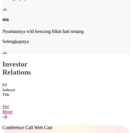
→
Hifi
Nyamannya wifi kencang bikin hati senang
Selengkapnya
→
Investor
Relations
PT
Indosat
Tbk
See
More
Conference Call Web Cast