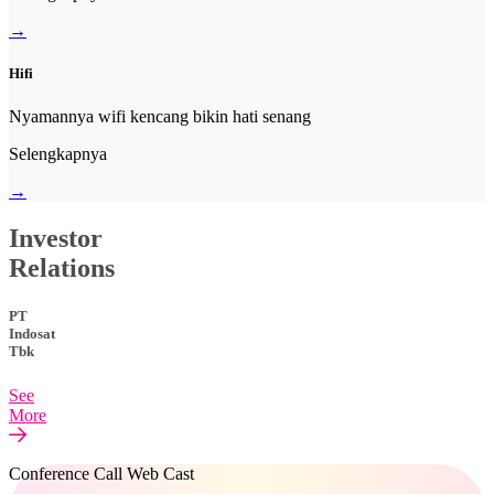
→
Hifi
Nyamannya wifi kencang bikin hati senang
Selengkapnya
→
Investor
Relations
PT
Indosat
Tbk
See
More
Conference Call Web Cast