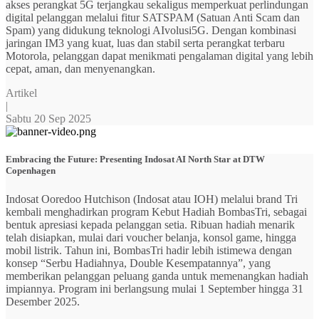
akses perangkat 5G terjangkau sekaligus memperkuat perlindungan
digital pelanggan melalui fitur SATSPAM (Satuan Anti Scam dan
Spam) yang didukung teknologi AIvolusi5G. Dengan kombinasi
jaringan IM3 yang kuat, luas dan stabil serta perangkat terbaru
Motorola, pelanggan dapat menikmati pengalaman digital yang lebih
cepat, aman, dan menyenangkan.
Artikel
|
Sabtu 20 Sep 2025
Embracing the Future: Presenting Indosat AI North Star at DTW
Copenhagen
Indosat Ooredoo Hutchison (Indosat atau IOH) melalui brand Tri
kembali menghadirkan program Kebut Hadiah BombasTri, sebagai
bentuk apresiasi kepada pelanggan setia. Ribuan hadiah menarik
telah disiapkan, mulai dari voucher belanja, konsol game, hingga
mobil listrik. Tahun ini, BombasTri hadir lebih istimewa dengan
konsep “Serbu Hadiahnya, Double Kesempatannya”, yang
memberikan pelanggan peluang ganda untuk memenangkan hadiah
impiannya. Program ini berlangsung mulai 1 September hingga 31
Desember 2025.