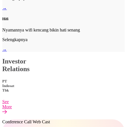
→
Hifi
Nyamannya wifi kencang bikin hati senang
Selengkapnya
→
Investor
Relations
PT
Indosat
Tbk
See
More
Conference Call Web Cast