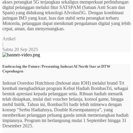
akses perangkat 5G terjangkau sekaligus memperkuat perlindungan
digital pelanggan melalui fitur SATSPAM (Satuan Anti Scam dan
Spam) yang didukung teknologi AIvolusi5G. Dengan kombinasi
jaringan IM3 yang kuat, luas dan stabil serta perangkat terbaru
Motorola, pelanggan dapat menikmati pengalaman digital yang lebih
cepat, aman, dan menyenangkan.
Artikel
|
Sabtu 20 Sep 2025
Embracing the Future: Presenting Indosat AI North Star at DTW
Copenhagen
Indosat Ooredoo Hutchison (Indosat atau IOH) melalui brand Tri
kembali menghadirkan program Kebut Hadiah BombasTri, sebagai
bentuk apresiasi kepada pelanggan setia. Ribuan hadiah menarik
telah disiapkan, mulai dari voucher belanja, konsol game, hingga
mobil listrik. Tahun ini, BombasTri hadir lebih istimewa dengan
konsep “Serbu Hadiahnya, Double Kesempatannya”, yang
memberikan pelanggan peluang ganda untuk memenangkan hadiah
impiannya. Program ini berlangsung mulai 1 September hingga 31
Desember 2025.