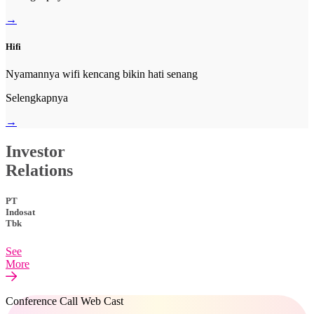
→
Hifi
Nyamannya wifi kencang bikin hati senang
Selengkapnya
→
Investor
Relations
PT
Indosat
Tbk
See
More
Conference Call Web Cast