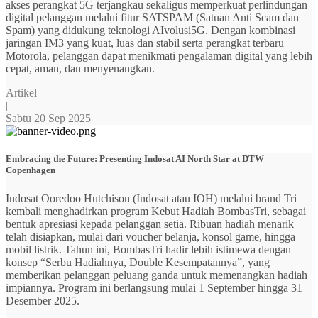
akses perangkat 5G terjangkau sekaligus memperkuat perlindungan
digital pelanggan melalui fitur SATSPAM (Satuan Anti Scam dan
Spam) yang didukung teknologi AIvolusi5G. Dengan kombinasi
jaringan IM3 yang kuat, luas dan stabil serta perangkat terbaru
Motorola, pelanggan dapat menikmati pengalaman digital yang lebih
cepat, aman, dan menyenangkan.
Artikel
|
Sabtu 20 Sep 2025
Embracing the Future: Presenting Indosat AI North Star at DTW
Copenhagen
Indosat Ooredoo Hutchison (Indosat atau IOH) melalui brand Tri
kembali menghadirkan program Kebut Hadiah BombasTri, sebagai
bentuk apresiasi kepada pelanggan setia. Ribuan hadiah menarik
telah disiapkan, mulai dari voucher belanja, konsol game, hingga
mobil listrik. Tahun ini, BombasTri hadir lebih istimewa dengan
konsep “Serbu Hadiahnya, Double Kesempatannya”, yang
memberikan pelanggan peluang ganda untuk memenangkan hadiah
impiannya. Program ini berlangsung mulai 1 September hingga 31
Desember 2025.