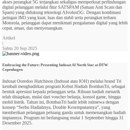
akses perangkat 5G terjangkau sekaligus memperkuat perlindungan
digital pelanggan melalui fitur SATSPAM (Satuan Anti Scam dan
Spam) yang didukung teknologi AIvolusi5G. Dengan kombinasi
jaringan IM3 yang kuat, luas dan stabil serta perangkat terbaru
Motorola, pelanggan dapat menikmati pengalaman digital yang lebih
cepat, aman, dan menyenangkan.
Artikel
|
Sabtu 20 Sep 2025
Embracing the Future: Presenting Indosat AI North Star at DTW
Copenhagen
Indosat Ooredoo Hutchison (Indosat atau IOH) melalui brand Tri
kembali menghadirkan program Kebut Hadiah BombasTri, sebagai
bentuk apresiasi kepada pelanggan setia. Ribuan hadiah menarik
telah disiapkan, mulai dari voucher belanja, konsol game, hingga
mobil listrik. Tahun ini, BombasTri hadir lebih istimewa dengan
konsep “Serbu Hadiahnya, Double Kesempatannya”, yang
memberikan pelanggan peluang ganda untuk memenangkan hadiah
impiannya. Program ini berlangsung mulai 1 September hingga 31
Desember 2025.