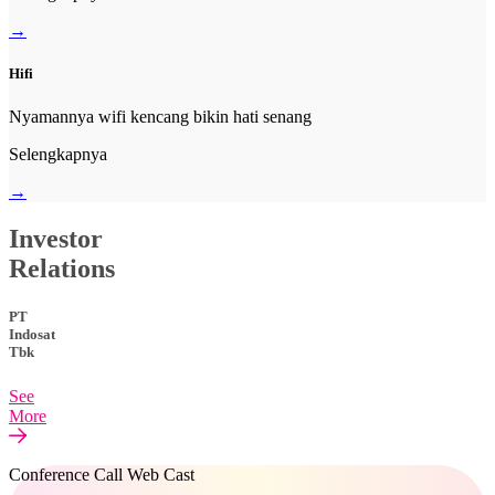
→
Hifi
Nyamannya wifi kencang bikin hati senang
Selengkapnya
→
Investor
Relations
PT
Indosat
Tbk
See
More
Conference Call Web Cast